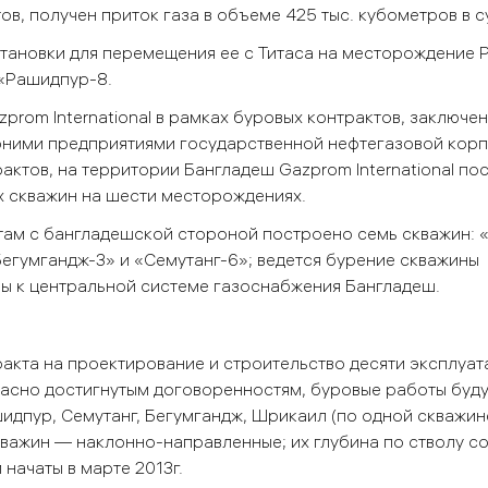
, получен приток газа в объеме 425 тыс. кубометров в с
тановки для перемещения ее с Титаса на месторождение 
«Рашидпур-8.
prom International в рамках буровых контрактов, заключен
рними предприятиями государственной нефтегазовой кор
актов, на территории Бангладеш Gazprom International пос
х скважин на шести месторождениях.
там с бангладешской стороной построено семь скважин: 
 «Бегумгандж-3» и «Семутанг-6»; ведется бурение скважины
ны к центральной системе газоснабжения Бангладеш.
нтракта на проектирование и строительство десяти эксплуа
гласно достигнутым договоренностям, буровые работы буд
идпур, Семутанг, Бегумгандж, Шрикаил (по одной скважин
кважин — наклонно-направленные; их глубина по стволу с
начаты в марте 2013г.