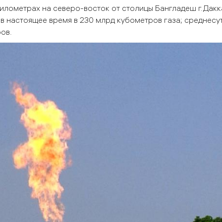
лометрах на северо-восток от столицы Бангладеш г.Дакк
я в настоящее время в 230 млрд кубометров газа; среднесу
ов.