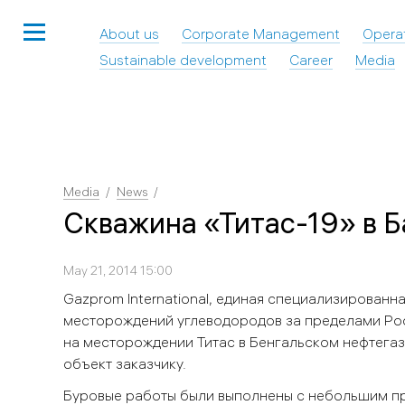
About us
Corporate Management
Opera
Sustainable development
Career
Media
Media
News
Скважина «Титас-19» в Б
May 21, 2014 15:00
Gazprom International, единая специализированн
месторождений углеводородов за пределами Рос
на месторождении Титас в Бенгальском нефтега
объект заказчику.
Буровые работы были выполнены с небольшим пр