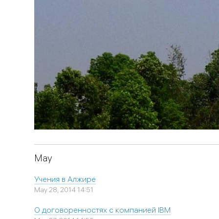
May
Учения в Алжире
May 28, 2014 14:51
О договоренностях с компанией IBM