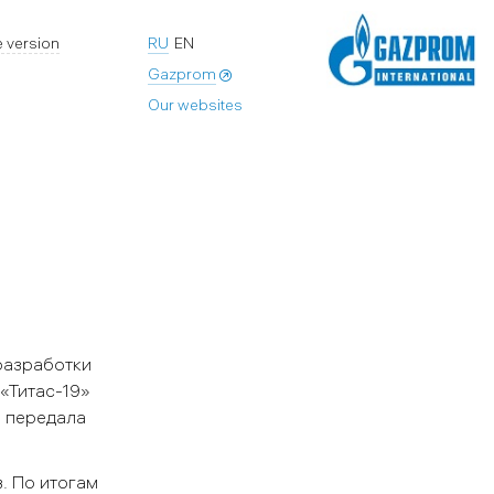
 version
RU
EN
Gazprom
Our websites
 разработки
«Титас-19»
я передала
. По итогам