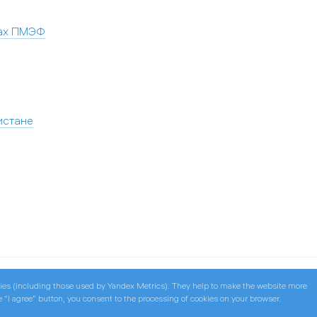
ках ПМЭФ
истане
ies (including those used by Yandex Metrics). They help to make the website more
he “I agree” button, you consent to the processing of cookies on your browser.