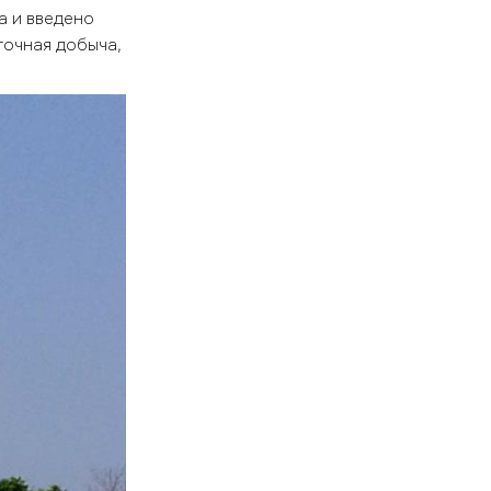
а и введено
точная добыча,