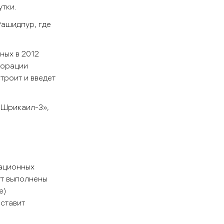
утки.
Рашидпур, где
ных в 2012
порации
троит и введет
«Шрикаил-3»,
тационных
ут выполнены
е)
оставит