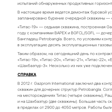
испытаний обнаруженных продуктивных горизонтов
В настоящее время ведется демонтаж буровой ус
запланировано бурение очередной скважины — 
«Титас-19» — седьмая скважина, построенная Gaz
году с компаниями BAPEX и BGFCL/SGFL — доче
Бангладеш Petrobangla. Всего, по условиям контр
в эксплуатацию десять эксплуатационных газовы
Таким образом, на сегодняшний день по контрак
«Титас-19», «Титас-20», «Титас-21», «Титас-22»,
«Шахбазпур-3». Несколько из них уже подключе
СПРАВКА
В 2012 г. Gazprom International заключил два ко
скважин для дочерних структур Petrobangla. Со
на месторождениях Титас (четыре скважины), Раш
и на Шахбазпур (две скважины). Б
о
льшая часть с
в пределах от 2900 до 4050 метров. Работы были 