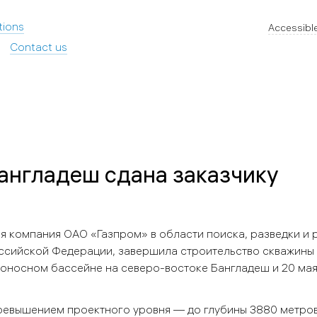
tions
Accessible
Contact us
англадеш сдана заказчику
ая компания ОАО «Газпром» в области поиска, разведки и
сийской Федерации, завершила строительство скважины 
зоносном бассейне на северо-востоке Бангладеш и 20 ма
евышением проектного уровня — до глубины 3880 метров