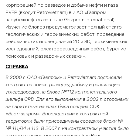
корпорацией по разведке и добыче нефти и газа
PVEP (входит Petrovietnam) в и АО «Газпром
зарубежнефтегаз» (ныне Gazprom International).
Изучение блоков предусматривает полный спектр
геологических и геофизических работ: проведение
сейсмических исследований 2D и 3D, геохимических
исследований, электроразведочных работ, бурение
поисковых и разведочных скважин.
СПРАВКА
В 2000 г. ОАО «Газпром» и Petrovietnam подписали
контракт на поиск, разведку, добычу и реализацию
углеводородов на блоке №112 континентального
шельфа СРВ. Для его выполнения в 2002 г. сторонами
на паритетных началах была создана СОК
«Вьетгазпром». Впоследствии к контрактной
территории были присоединены соседние блоки №
№ 111/04 и 113. В 2007 г. на контрактном участке было
открыто газовое месторождение Бао Ванг;