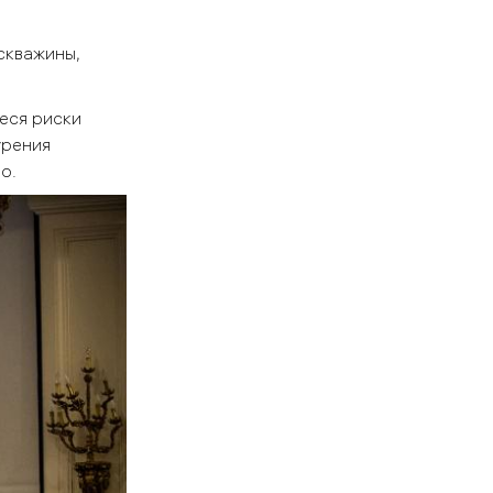
скважины,
еся риски
урения
о.