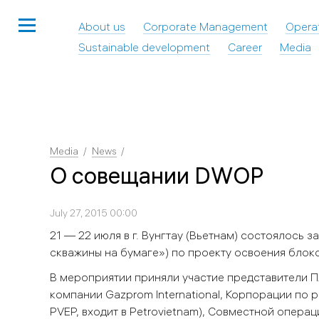
About us
Corporate Management
Opera
Sustainable development
Career
Media
Media
News
О совещании DWOP
July 27, 2015 00:00
21 — 22 июля в г. Вунгтау (Вьетнам) состоялось за
скважины на бумаге») по проекту освоения бло
В мероприятии приняли участие представители П
компании Gazprom International, Корпорации по ра
PVEP, входит в Petrovietnam), Совместной опера