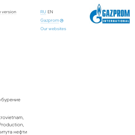
 version
RU
EN
Gazprom
Our websites
 «бурение
rovietnam,
Production,
титута нефти