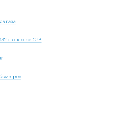
ов газа
–132 на шельфе СРВ
ни
убометров