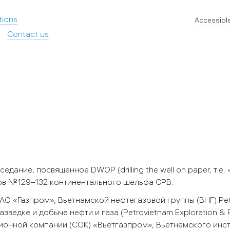
tions
Accessible
Contact us
седание, посвященное DWOP (drilling the well on paper, т.е.
ков №129–132 континентального шельфа СРВ.
АО «Газпром», Вьетнамской нефтегазовой группы (ВНГ) Pet
зведке и добыче нефти и газа (Petrovietnam Exploration & 
ционной компании (СОК) «Вьетгазпром», Вьетнамского инс