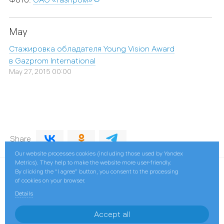
May
Стажировка обладателя Young Vision Award
в Gazprom International
May 27, 2015 00:00
Share
Our website processes cookies (including those used by Yandex
Metrics). They help to make the website more user-friendly.
By clicking the “I agree” button, you consent to the processing
© 2026 Gazprom International
of cookies on your browser.
Limited
Details
Contact us
Accept all
Gazprom