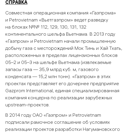
СПРАВКА
Совместная операционная компания «Газпрома»
и Petrovietnam «Вьетгазпром» ведет разведку
на блоках №№ 112, 129, 130, 131, 132
континентального шельфа Вьетнама. В 2013 году
«Газпром» и Petrovietnam начали промышленную
добычу газа с месторождений Мок Тинь и Хай Тхать,
расположенных в пределах лицензионных блоков
05–2 и 05–3 на шельфе Вьетнама (извлекаемые
запасы газа — 35,9 млрд куб. м, газового
конденсата — 15,2 млн тонн). «Газпром» в этих
проектах представляет его дочернее предприятие
Gazprom International, единая специализированная
компания концерна по реализации зарубежных
upstream-проектов.
В 2014 году ОАО «Газпром» и Petrovietnam
подписали рамочное соглашение об условиях
реализации проектов разработки Нагумановского