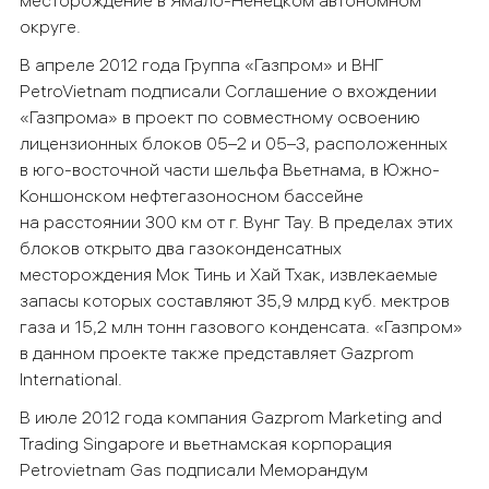
округе.
В апреле 2012 года Группа «Газпром» и ВНГ
PetroVietnam подписали Соглашение о вхождении
«Газпрома» в проект по совместному освоению
лицензионных блоков 05–2 и 05–3, расположенных
в юго-восточной части шельфа Вьетнама, в Южно-
Коншонском нефтегазоносном бассейне
на расстоянии 300 км от г. Вунг Тау. В пределах этих
блоков открыто два газоконденсатных
месторождения Мок Тинь и Хай Тхак, извлекаемые
запасы которых составляют 35,9 млрд куб. мектров
газа и 15,2 млн тонн газового конденсата. «Газпром»
в данном проекте также представляет Gazprom
International.
В июле 2012 года компания Gazprom Marketing and
Trading Singapore и вьетнамская корпорация
Petrovietnam Gas подписали Меморандум