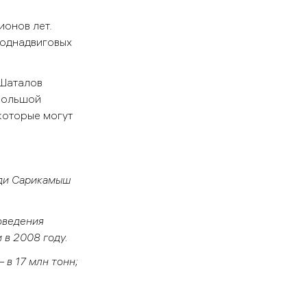
ионов лет.
поднадвиговых
 Шаталов
 большой
которые могут
ади Сарикамыш
оведения
 в 2008 году.
 в 17 млн тонн;