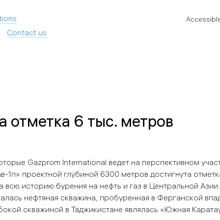
tions
Accessible
Contact us
 отметка 6 тыс. метров
оторые Gazprom International ведет на перспективном уча
-1п» проектной глубиной 6300 метров достигнута отметка
 всю историю бурения на нефть и газ в Центральной Азии.
талась нефтяная скважина, пробуренная в Ферганской впа
убокой скважиной в Таджикистане являлась «Южная Каратау