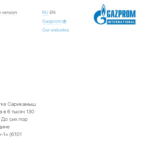
 version
RU
EN
Gazprom
Our websites
стке Сарикамыш
 в 6 тысяч 130
 До сих пор
дине
-1» (6101