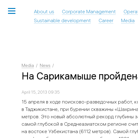
About us
Corporate Management
Opera
Sustainable development
Career
Media
Media
News
На Сарикамыше пройдена
April 15, 2013 09:35
15 апреля в ходе поисково-разведочных работ, к
в Таджикистане, при бурении скважины «Шахринав
метров. Это новый абсолютный рекорд глубины за
самой глубокой в Среднеазиатском регионе счи
на востоке Узбекистана (6112 метров). Самой гл