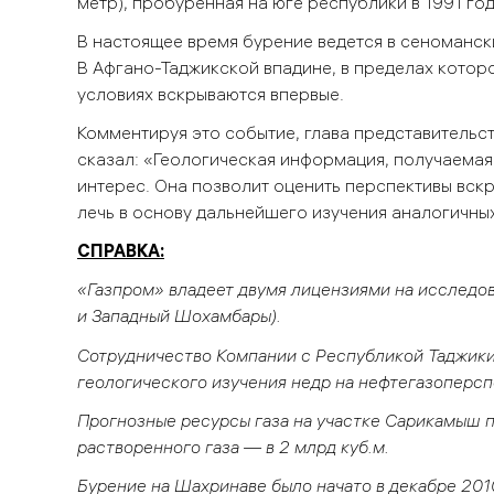
метр), пробуренная на юге республики в 1991 год
В настоящее время бурение ведется в сеноманск
В Афгано-Таджикской впадине, в пределах которо
условиях вскрываются впервые.
Комментируя это событие, глава представительст
сказал: «Геологическая информация, получаемая
интерес. Она позволит оценить перспективы вск
лечь в основу дальнейшего изучения аналогичных 
СПРАВКА:
«Газпром» владеет двумя лицензиями на исследо
и Западный Шохамбары).
Сотрудничество Компании с Республикой Таджики
геологического изучения недр на нефтегазоперсп
Прогнозные ресурсы газа на участке Сарикамыш п
растворенного газа — в 2 млрд куб.м.
Бурение на Шахринаве было начато в декабре 2010