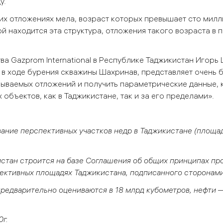
у.
их отложениях мела, возраст которых превышает сто милл
й находится эта структура, отложения такого возраста в 
ва Gazprom International в Республике Таджикистан Игорь
 в ходе бурения скважины Шахринав, представляет очень
рываемых отложений и получить параметрические данные, 
объектов, как в Таджикистане, так и за его пределами».
вание перспективных участков недр в Таджикистане (площ
стан строится на базе Соглашения об общих принципах пр
ективных площадях Таджикистана, подписанного сторонами
редварительно оцениваются в 18 млрд кубометров, нефти —
г.